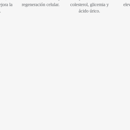
jora la
regeneración celular.
colesterol, glicemia y
ele
.
ácido úrico.