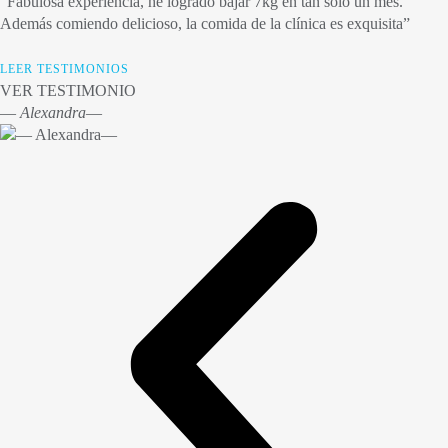
“Fabulosa experiencia, he logrado bajar 7kg en tan solo un mes.
Además comiendo delicioso, la comida de la clínica es exquisita”
LEER TESTIMONIOS
VER TESTIMONIO
― Alexandra―