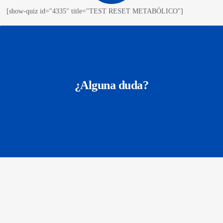
[show-quiz id="4335" title="TEST RESET METABÓLICO"]
¿Alguna duda?